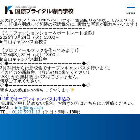
\\高校生1，2年生向け//
【京友禅金箔貼り体験＆和装花嫁体験】
2026年3月7日（土）13:00～
MENU
in白山キャンパス
京友禅ブランドNOB MIYAKEコラボ！金箔貼りを体験してみよう♪ま
た、打掛を羽織って和装の花嫁気分に…素敵な写真が撮れちゃいます！
——————————————————————–
【ミニファッションショー＆ポートレート撮影】
2026年3月24日（火）13:00～
in白山キャンパス新校舎
——————————————————————–
【プロフィールブックを作ってみよう♪】
2026年3月31日（火）13:00～
in白山キャンパス新校舎
◇◆———————————————————-◆◇
3月24日からは新校舎でオープンキャンパスを行います。
ピカピカの新校舎、ぜひ遊びに来てください♪
※3月から無料送迎バスはございません。
何卒ご了承ください。
◇◆———————————————————-◆◇
皆さんの参加をお待ちしております
↓ ↓ ↓
LINEでオープンキャンパスお申込み
※LINEで申し込めない場合、お急ぎの方はこちらにご連絡ください。
MAIL：
info@kbg.ac.jp
TEL：
0120-5931-13
（平日：9時～18時）